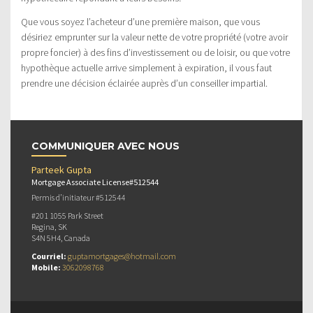
Que vous soyez l’acheteur d’une première maison, que vous
désiriez emprunter sur la valeur nette de votre propriété (votre avoir
propre foncier) à des fins d’investissement ou de loisir, ou que votre
hypothèque actuelle arrive simplement à expiration, il vous faut
prendre une décision éclairée auprès d’un conseiller impartial.
COMMUNIQUER AVEC NOUS
Parteek Gupta
Mortgage Associate License#512544
Permis d’initiateur #512544
#201 1055 Park Street
Regina, SK
S4N 5H4, Canada
Courriel:
guptamortgages@hotmail.com
Mobile:
3062098768